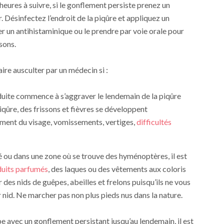
eures à suivre, si le gonflement persiste prenez un
. Désinfectez l’endroit de la piqûre et appliquez un
r un antihistaminique ou le prendre par voie orale pour
sons.
re ausculter par un médecin si :
oduite commence à s’aggraver le lendemain de la piqûre
piqûre, des frissons et fièvres se développent
ment du visage, vomissements, vertiges,
difficultés
é ou dans une zone où se trouve des hyménoptères, il est
duits parfumés
, des laques ou des vêtements aux coloris
 des nids de guêpes, abeilles et frelons puisqu’ils ne vous
 nid. Ne marcher pas non plus pieds nus dans la nature.
 avec un gonflement persistant jusqu’au lendemain, il est