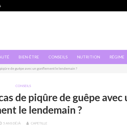
s
AUTÉ
BIEN-ÊTRE
CONSEILS
NUTRITION
RÉGIME
piqûre de guêpe avec un gonflement le lendemain ?
CONSEILS
as de piqûre de guêpe avec 
ent le lendemain ?
5 ANS
DÉJÀ
CAPETILLE