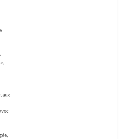
e
s
e,
, aux
 avec
ngée,