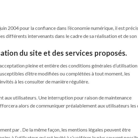
1 juin 2004 pour la confiance dans l’économie numérique, il est préci
des différents intervenants dans le cadre de sa réalisation et de son s
sation du site et des services proposés.
acceptation pleine et entière des conditions générales d’utilisation 
 susceptibles d’être modifiées ou complétées à tout moment, les
nvités à les consulter de manière régulière.
 aux utilisateurs. Une interruption pour raison de maintenance
’efforcera alors de communiquer préalablement aux utilisateurs les
rement par . De la même façon, les mentions légales peuvent être
s à l’utilisateur qui est invité à s’y référer le plus souvent possib