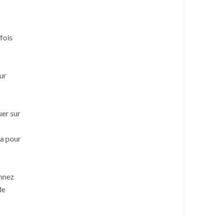
efois
ur
uer sur
la pour
onnez
de